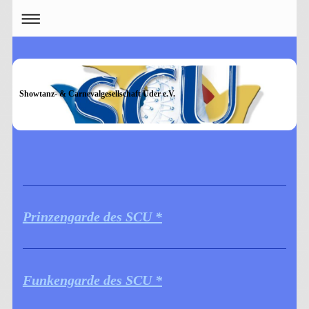
Showtanz- & Carnevalgesellschaft Uder e.V.
Prinzengarde des SCU *
Funkengarde des SCU *