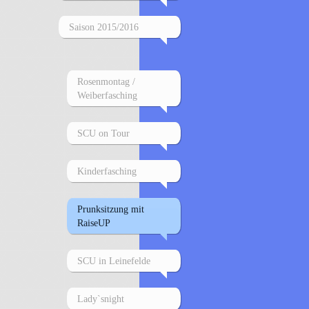
Saison 2015/2016
Rosenmontag /
Weiberfasching
SCU on Tour
Kinderfasching
Prunksitzung mit
RaiseUP
SCU in Leinefelde
Lady`snight