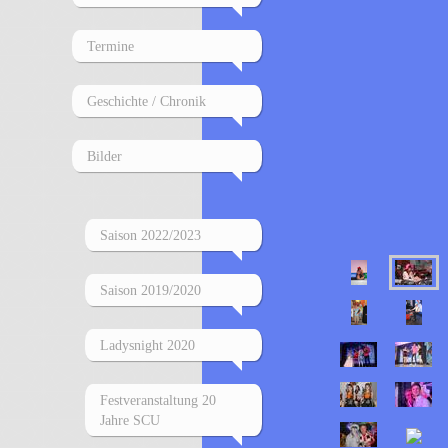
Termine
Geschichte / Chronik
Bilder
Saison 2022/2023
Saison 2019/2020
Ladysnight 2020
Festveranstaltung 20
Jahre SCU