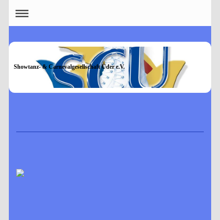
Showtanz- & Carnevalgesellschaft Uder e.V.