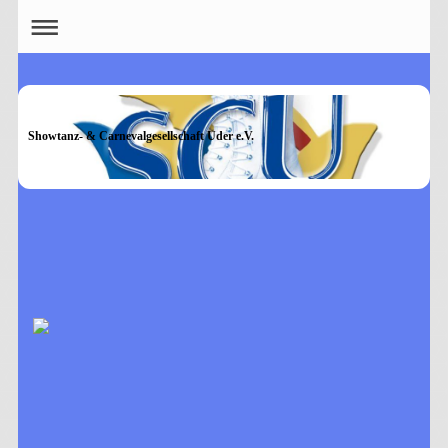
Showtanz- & Carnevalgesellschaft Uder e.V.