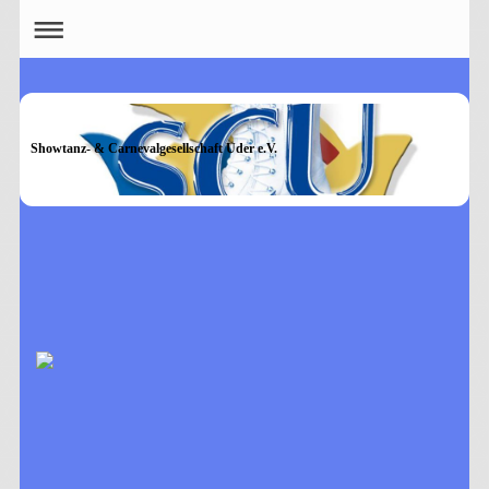
Showtanz- & Carnevalgesellschaft Uder e.V.