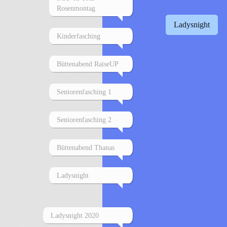
Rosenmontag
Ladysnight
Kinderfasching
Büttenabend RaiseUP
Seniorenfasching 1
Seniorenfasching 2
Büttenabend Thanas
Ladysnight
Ladysnight 2020