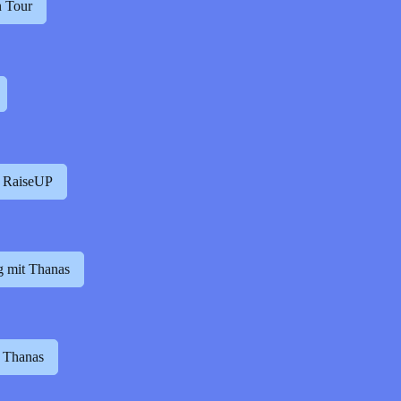
 Tour
t RaiseUP
g mit Thanas
 Thanas