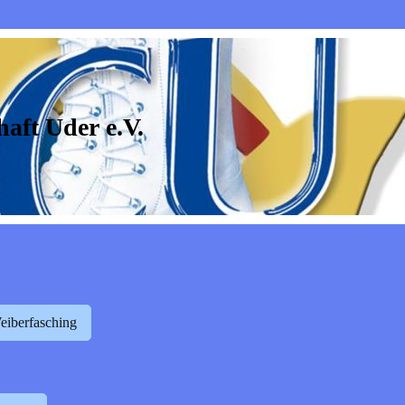
aft Uder e.V.
iberfasching