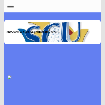
Showtanz- & Carnevalgesellschaft Uder e.V.